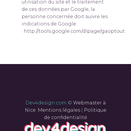
utilisation du site et le traitement
de ces données par Google, la
personne concernée doit suivre les
indications de Google
: http://tools.google.com/dlpage/gaoptout.
Dev4design.com ©
Webmaster à
Nice
.
Mentions légales
|
Politique
de confidentialité